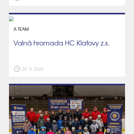
A TEAM
Valná hromada HC Klatovy z.s.
schedule
20. 4. 2026