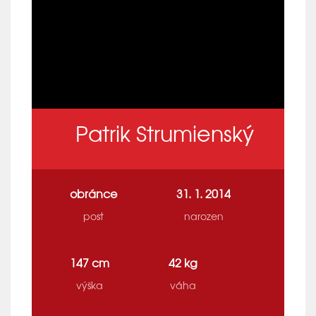
Patrik Strumienský
obránce
31. 1. 2014
post
narozen
147 cm
42 kg
výška
váha