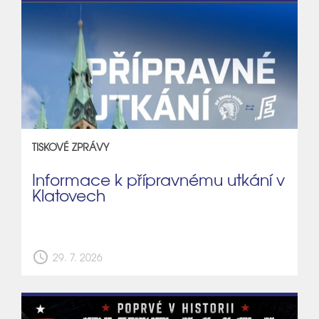
TISKOVÉ ZPRÁVY
Informace k přípravnému utkání v
Klatovech
schedule
29. 7. 2026