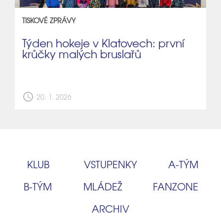
TISKOVÉ ZPRÁVY
Týden hokeje v Klatovech: první
krůčky malých bruslařů
schedule
20. 1. 2026
KLUB
VSTUPENKY
A‑TÝM
B‑TÝM
MLÁDEŽ
FANZONE
ARCHIV