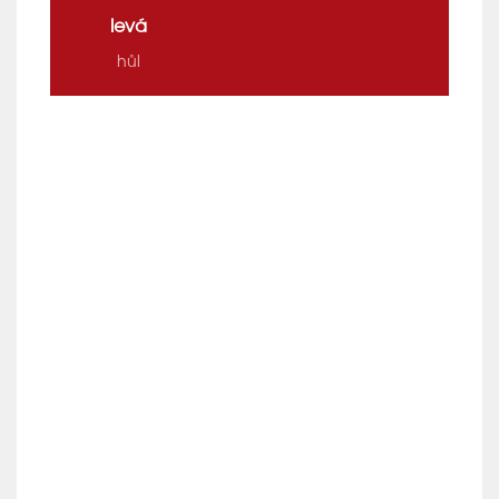
levá
hůl