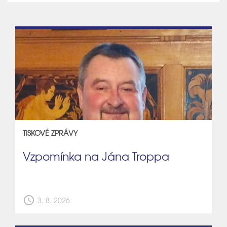
TISKOVÉ ZPRÁVY
Vzpomínka na Jána Troppa
schedule
3. 8. 2026