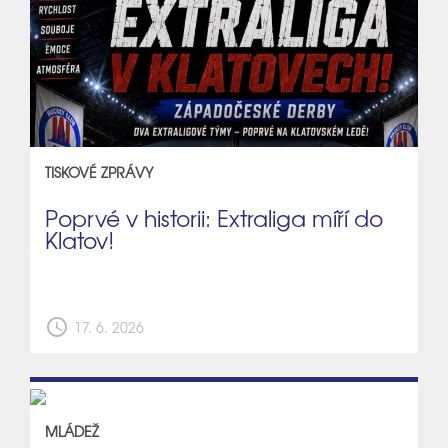
TISKOVÉ ZPRÁVY
Poprvé v historii: Extraliga míří do
Klatov!
schedule
17. 6. 2026
MLÁDEŽ