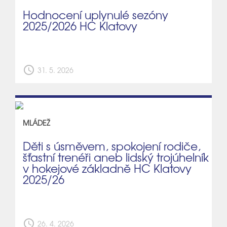
Hodnocení uplynulé sezóny
2025/2026 HC Klatovy
schedule
31. 5. 2026
MLÁDEŽ
Děti s úsměvem, spokojení rodiče,
šťastní trenéři aneb lidský trojúhelník
v hokejové základně HC Klatovy
2025/26
schedule
26. 4. 2026