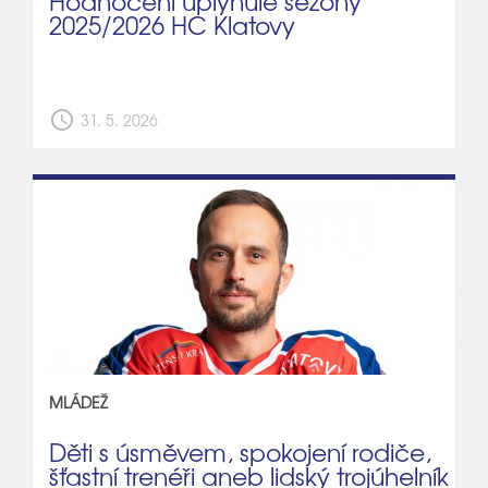
Hodnocení uplynulé sezóny
2025/2026 HC Klatovy
schedule
31. 5. 2026
MLÁDEŽ
Děti s úsměvem, spokojení rodiče,
šťastní trenéři aneb lidský trojúhelník