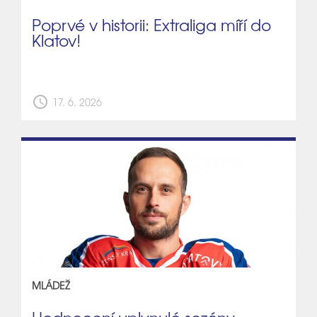
Poprvé v historii: Extraliga míří do
Klatov!
schedule
17. 6. 2026
MLÁDEŽ