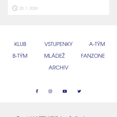
schedule
20. 1. 2026
KLUB
VSTUPENKY
A‑TÝM
B‑TÝM
MLÁDEŽ
FANZONE
ARCHIV