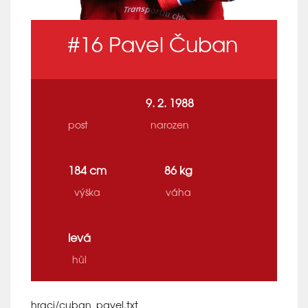
#16
Pavel Čuban
9. 2. 1988
post
narozen
184 cm
86 kg
výška
váha
levá
hůl
hraci/cuban_pavel.txt