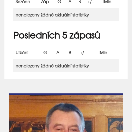
Sezóna
Záp
G
A
B
+/−
TMin
nenalezeny žádné aktuální statistiky
Posledních 5 zápasů
Utkání
G
A
B
+/−
TMin
nenalezeny žádné aktuální statistiky