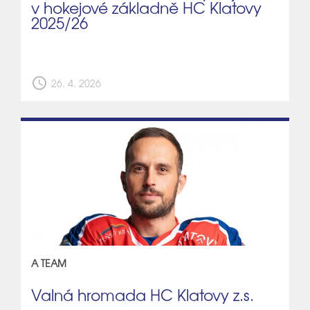
v hokejové základně HC Klatovy
2025/26
schedule
26. 4. 2026
A TEAM
Valná hromada HC Klatovy z.s.