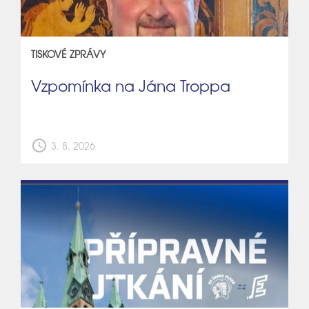
TISKOVÉ ZPRÁVY
Vzpomínka na Jána Troppa
schedule
3. 8. 2026