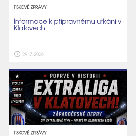
TISKOVÉ ZPRÁVY
Informace k přípravnému utkání v
Klatovech
schedule
29. 7. 2026
TISKOVÉ ZPRÁVY