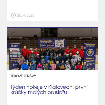
schedule
20. 4. 2026
TISKOVÉ ZPRÁVY
Týden hokeje v Klatovech: první
krůčky malých bruslařů