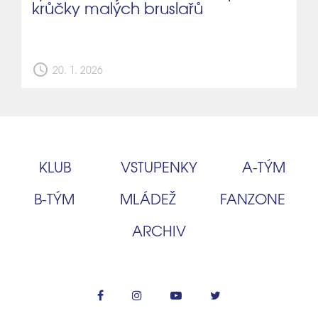
krůčky malých bruslařů
schedule
20. 1. 2026
KLUB
VSTUPENKY
A‑TÝM
B‑TÝM
MLÁDEŽ
FANZONE
ARCHIV