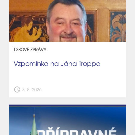
TISKOVÉ ZPRÁVY
Vzpomínka na Jána Troppa
schedule
3. 8. 2026