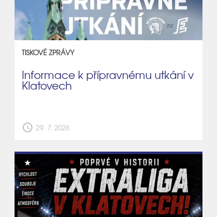
TISKOVÉ ZPRÁVY
Informace k přípravnému utkání v
Klatovech
schedule
29. 7. 2026