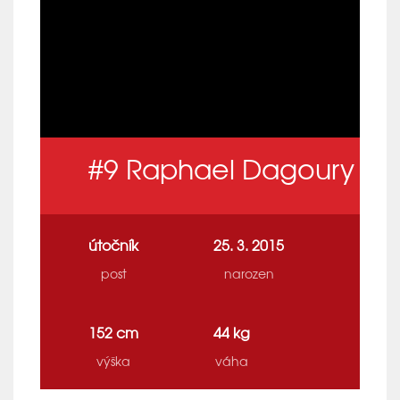
#9
Raphael Dagoury
útočník
25. 3. 2015
post
narozen
152 cm
44 kg
výška
váha