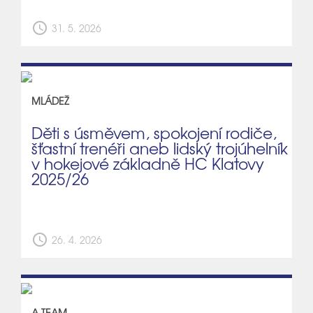
schedule
31. 5. 2026
MLÁDEŽ
Děti s úsměvem, spokojení rodiče,
šťastní trenéři aneb lidský trojúhelník
v hokejové základně HC Klatovy
2025/26
schedule
26. 4. 2026
A TEAM