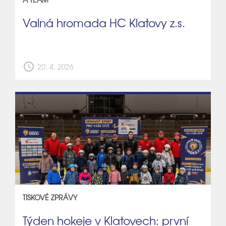
Valná hromada HC Klatovy z.s.
schedule
20. 4. 2026
TISKOVÉ ZPRÁVY
Týden hokeje v Klatovech: první