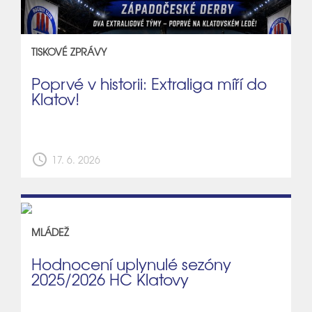
TISKOVÉ ZPRÁVY
Poprvé v historii: Extraliga míří do
Klatov!
schedule
17. 6. 2026
MLÁDEŽ
Hodnocení uplynulé sezóny
2025/2026 HC Klatovy