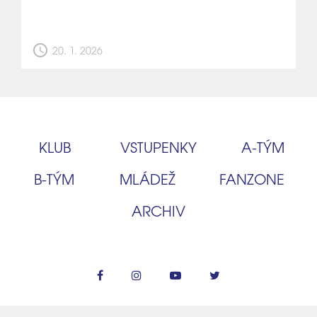
schedule
20. 1. 2026
KLUB
VSTUPENKY
A‑TÝM
B‑TÝM
MLÁDEŽ
FANZONE
ARCHIV