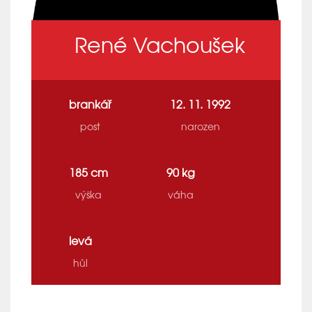
René Vachoušek
brankář
12. 11. 1992
post
narozen
185 cm
90 kg
výška
váha
levá
hůl