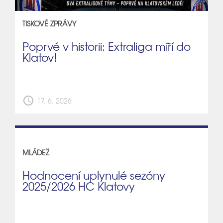
TISKOVÉ ZPRÁVY
Poprvé v historii: Extraliga míří do
Klatov!
schedule
17. 6. 2026
MLÁDEŽ
Hodnocení uplynulé sezóny
2025/2026 HC Klatovy