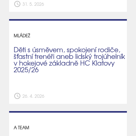
schedule
31. 5. 2026
MLÁDEŽ
Děti s úsměvem, spokojení rodiče,
šťastní trenéři aneb lidský trojúhelník
v hokejové základně HC Klatovy
2025/26
schedule
26. 4. 2026
A TEAM