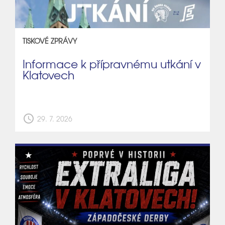
TISKOVÉ ZPRÁVY
Informace k přípravnému utkání v
Klatovech
schedule
29. 7. 2026