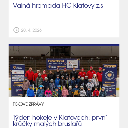
Valná hromada HC Klatovy z.s.
schedule
20. 4. 2026
TISKOVÉ ZPRÁVY
Týden hokeje v Klatovech: první
krůčky malých bruslařů