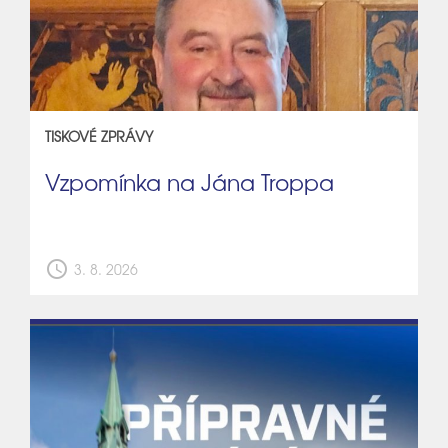
TISKOVÉ ZPRÁVY
Vzpomínka na Jána Troppa
schedule
3. 8. 2026