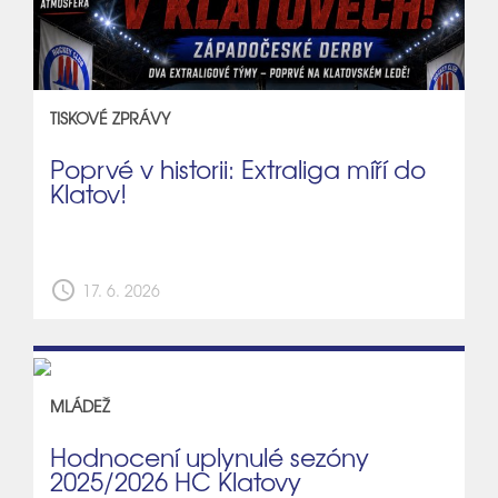
TISKOVÉ ZPRÁVY
Poprvé v historii: Extraliga míří do
Klatov!
schedule
17. 6. 2026
MLÁDEŽ
Hodnocení uplynulé sezóny
2025/2026 HC Klatovy