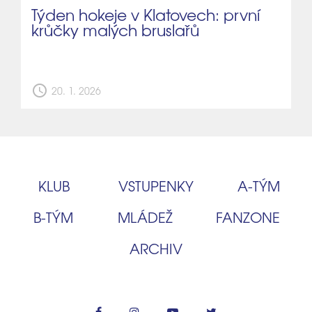
Týden hokeje v Klatovech: první
krůčky malých bruslařů
schedule
20. 1. 2026
KLUB
VSTUPENKY
A‑TÝM
B‑TÝM
MLÁDEŽ
FANZONE
ARCHIV