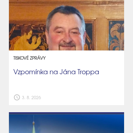
TISKOVÉ ZPRÁVY
Vzpomínka na Jána Troppa
schedule
3. 8. 2026