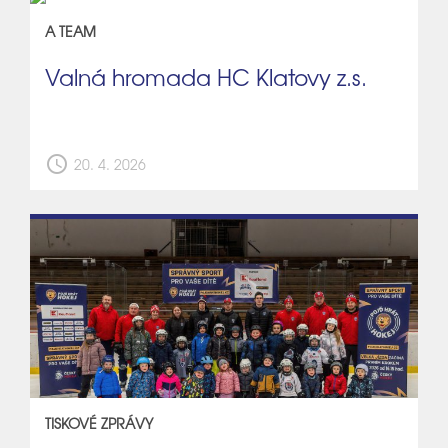
A TEAM
Valná hromada HC Klatovy z.s.
schedule
20. 4. 2026
TISKOVÉ ZPRÁVY