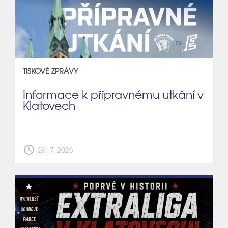
TISKOVÉ ZPRÁVY
Informace k přípravnému utkání v
Klatovech
schedule
29. 7. 2026