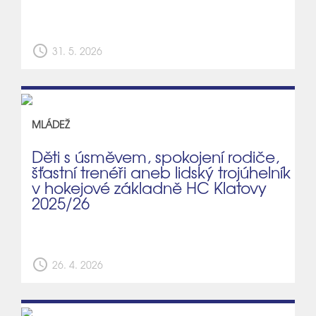
schedule
31. 5. 2026
MLÁDEŽ
Děti s úsměvem, spokojení rodiče,
šťastní trenéři aneb lidský trojúhelník
v hokejové základně HC Klatovy
2025/26
schedule
26. 4. 2026