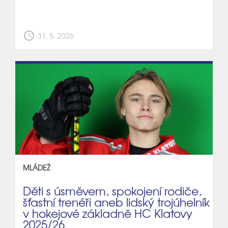
schedule
31. 5. 2026
MLÁDEŽ
Děti s úsměvem, spokojení rodiče,
šťastní trenéři aneb lidský trojúhelník
v hokejové základně HC Klatovy
2025/26