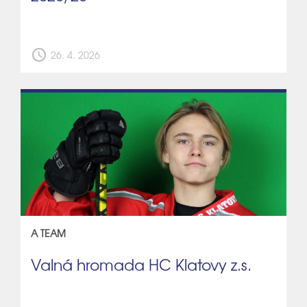
schedule
26. 4. 2026
A TEAM
Valná hromada HC Klatovy z.s.