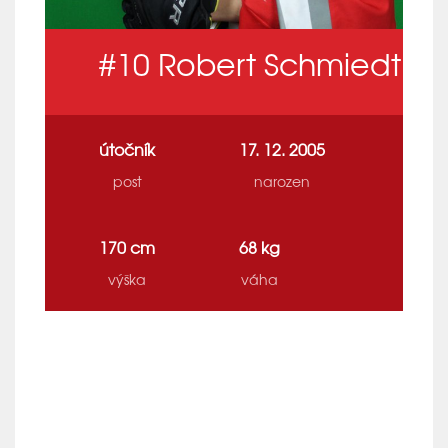
#10
Robert Schmiedt
útočník
17. 12. 2005
post
narozen
170 cm
68 kg
výška
váha