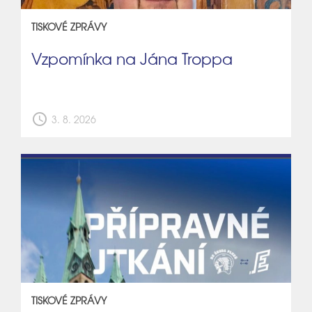
TISKOVÉ ZPRÁVY
Vzpomínka na Jána Troppa
schedule
3. 8. 2026
TISKOVÉ ZPRÁVY