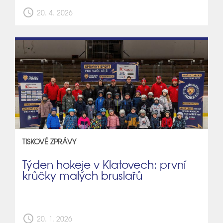
schedule
20. 4. 2026
TISKOVÉ ZPRÁVY
Týden hokeje v Klatovech: první
krůčky malých bruslařů
schedule
20. 1. 2026