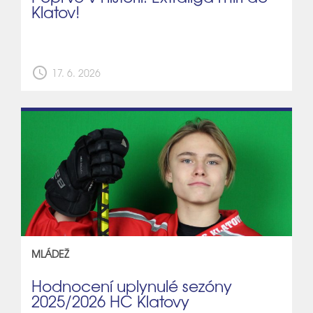
Klatov!
schedule
17. 6. 2026
MLÁDEŽ
Hodnocení uplynulé sezóny
2025/2026 HC Klatovy