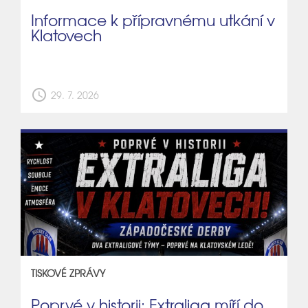
Informace k přípravnému utkání v
Klatovech
schedule
29. 7. 2026
TISKOVÉ ZPRÁVY
Poprvé v historii: Extraliga míří do