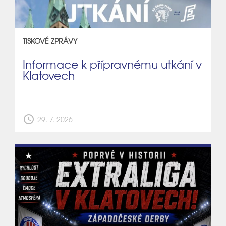
TISKOVÉ ZPRÁVY
Informace k přípravnému utkání v
Klatovech
schedule
29. 7. 2026