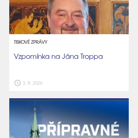
TISKOVÉ ZPRÁVY
Vzpomínka na Jána Troppa
schedule
3. 8. 2026