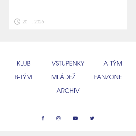
schedule
20. 1. 2026
KLUB
VSTUPENKY
A‑TÝM
B‑TÝM
MLÁDEŽ
FANZONE
ARCHIV