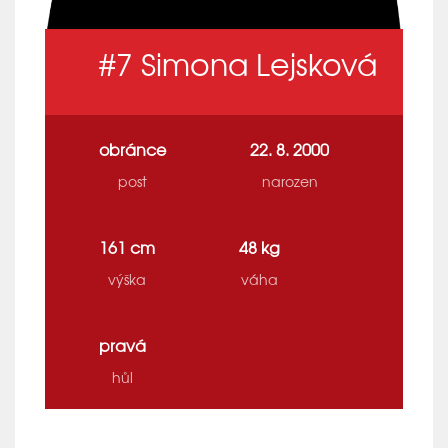
#7
Simona Lejsková
obránce
22. 8. 2000
post
narozen
161 cm
48 kg
výška
váha
pravá
hůl