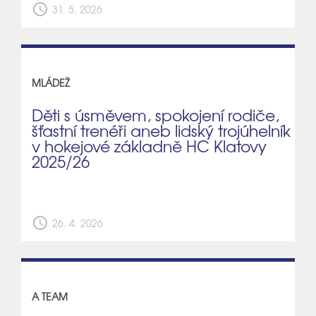
schedule
31. 5. 2026
MLÁDEŽ
Děti s úsměvem, spokojení rodiče,
šťastní trenéři aneb lidský trojúhelník
v hokejové základně HC Klatovy
2025/26
schedule
26. 4. 2026
A TEAM