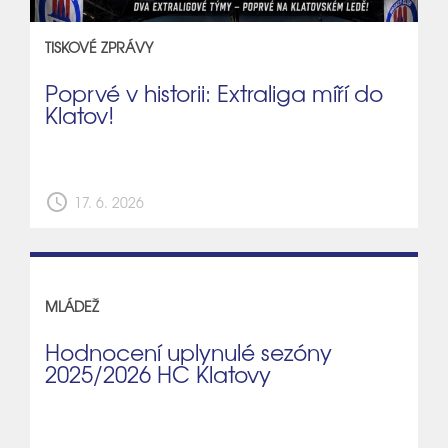
TISKOVÉ ZPRÁVY
Poprvé v historii: Extraliga míří do
Klatov!
schedule
17. 6. 2026
MLÁDEŽ
Hodnocení uplynulé sezóny
2025/2026 HC Klatovy