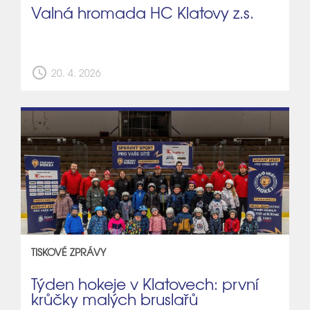
Valná hromada HC Klatovy z.s.
schedule
20. 4. 2026
TISKOVÉ ZPRÁVY
Týden hokeje v Klatovech: první
krůčky malých bruslařů