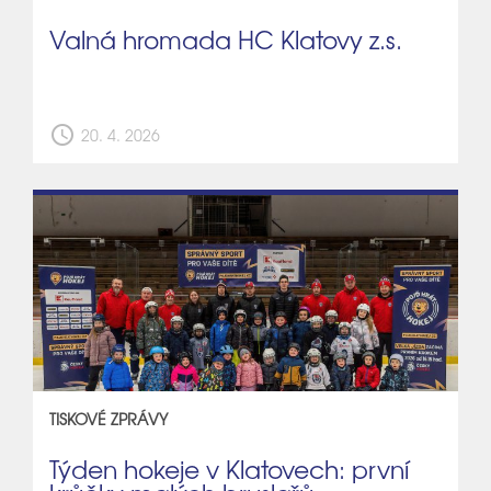
Valná hromada HC Klatovy z.s.
schedule
20. 4. 2026
TISKOVÉ ZPRÁVY
Týden hokeje v Klatovech: první