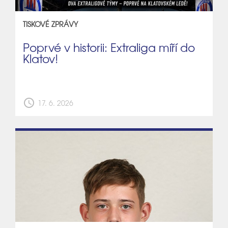
TISKOVÉ ZPRÁVY
Poprvé v historii: Extraliga míří do
Klatov!
schedule
17. 6. 2026