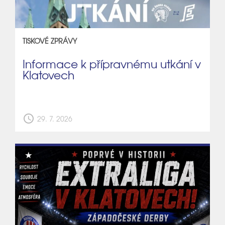
TISKOVÉ ZPRÁVY
Informace k přípravnému utkání v
Klatovech
schedule
29. 7. 2026