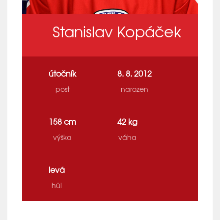
Stanislav Kopáček
útočník
8. 8. 2012
post
narozen
158 cm
42 kg
výška
váha
levá
hůl