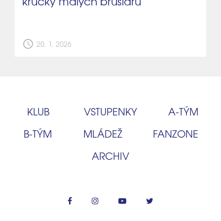
krůčky malých bruslařů
schedule
20. 1. 2026
KLUB
VSTUPENKY
A‑TÝM
B‑TÝM
MLÁDEŽ
FANZONE
ARCHIV