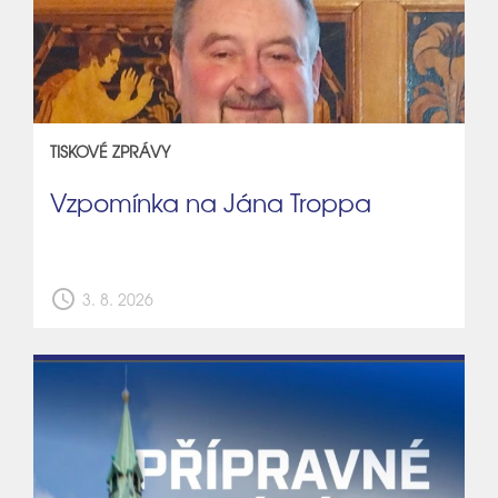
TISKOVÉ ZPRÁVY
Vzpomínka na Jána Troppa
schedule
3. 8. 2026