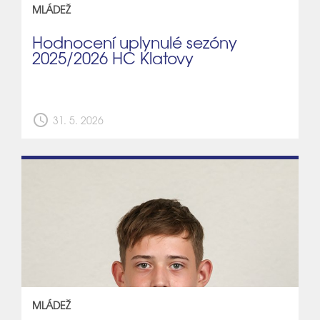
MLÁDEŽ
Hodnocení uplynulé sezóny
2025/2026 HC Klatovy
schedule
31. 5. 2026
MLÁDEŽ