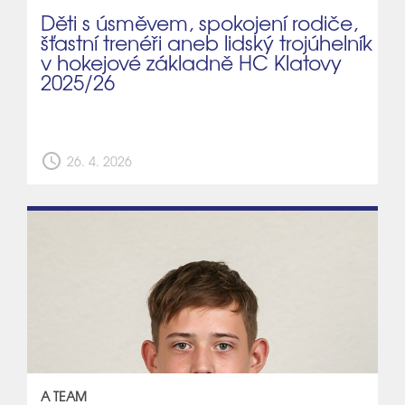
Děti s úsměvem, spokojení rodiče,
šťastní trenéři aneb lidský trojúhelník
v hokejové základně HC Klatovy
2025/26
schedule
26. 4. 2026
A TEAM