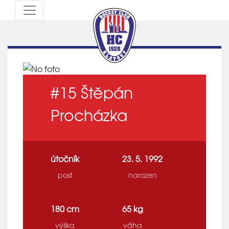
#15
Štěpán
Procházka
útočník
23. 5. 1992
post
narozen
180 cm
65 kg
výška
váha