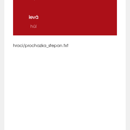
levá
hůl
hraci/prochazka_stepan.txt