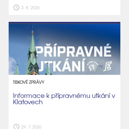
schedule
3. 8. 2026
TISKOVÉ ZPRÁVY
Informace k přípravnému utkání v
Klatovech
schedule
29. 7. 2026