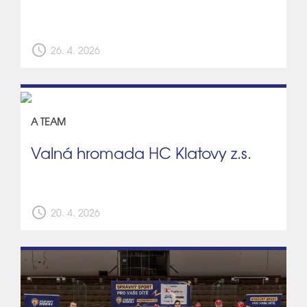
schedule
26. 4. 2026
A TEAM
Valná hromada HC Klatovy z.s.
schedule
20. 4. 2026