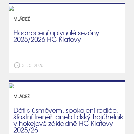
MLÁDEŽ
Hodnocení uplynulé sezóny
2025/2026 HC Klatovy
schedule
31. 5. 2026
MLÁDEŽ
Děti s úsměvem, spokojení rodiče,
šťastní trenéři aneb lidský trojúhelník
v hokejové základně HC Klatovy
2025/26