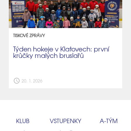
TISKOVÉ ZPRÁVY
Týden hokeje v Klatovech: první
krůčky malých bruslařů
schedule
20. 1. 2026
KLUB
VSTUPENKY
A‑TÝM