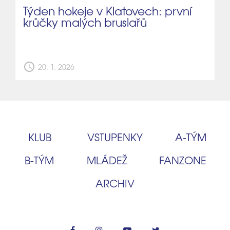
Týden hokeje v Klatovech: první
krůčky malých bruslařů
schedule
20. 1. 2026
KLUB
VSTUPENKY
A‑TÝM
B‑TÝM
MLÁDEŽ
FANZONE
ARCHIV