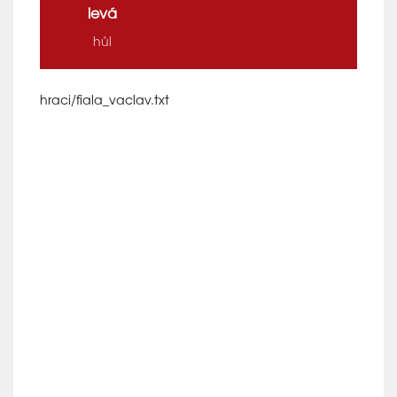
levá
hůl
hraci/fiala_vaclav.txt