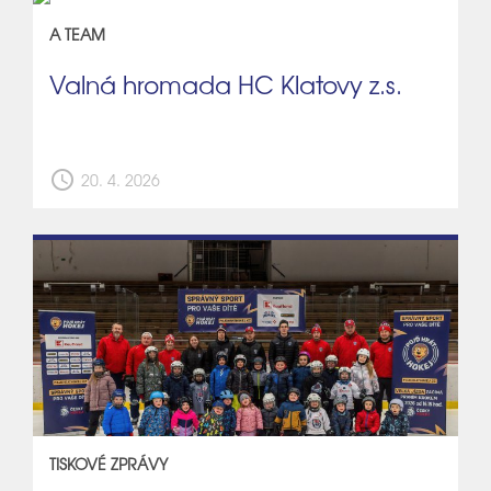
A TEAM
Valná hromada HC Klatovy z.s.
schedule
20. 4. 2026
TISKOVÉ ZPRÁVY