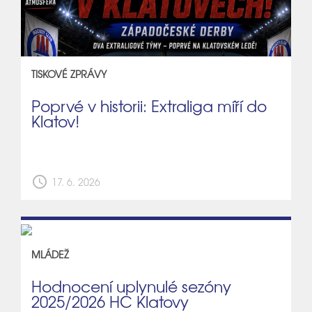
TISKOVÉ ZPRÁVY
Poprvé v historii: Extraliga míří do
Klatov!
schedule
17. 6. 2026
MLÁDEŽ
Hodnocení uplynulé sezóny
2025/2026 HC Klatovy