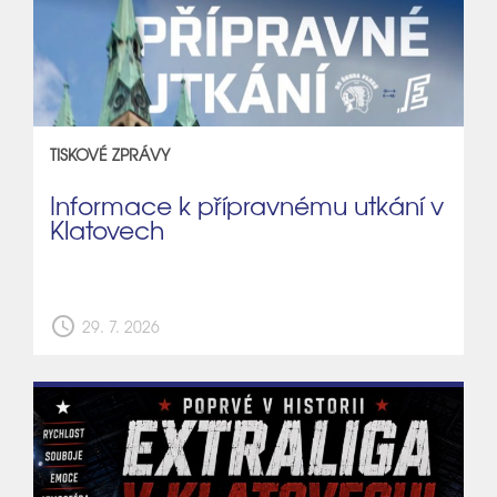
TISKOVÉ ZPRÁVY
Informace k přípravnému utkání v
Klatovech
schedule
29. 7. 2026