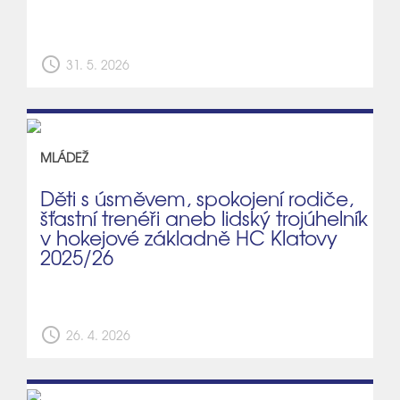
schedule
31. 5. 2026
MLÁDEŽ
Děti s úsměvem, spokojení rodiče,
šťastní trenéři aneb lidský trojúhelník
v hokejové základně HC Klatovy
2025/26
schedule
26. 4. 2026