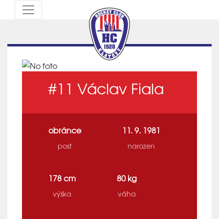
#11
Václav Fiala
obránce
11. 9. 1981
post
narozen
178 cm
80 kg
výška
váha