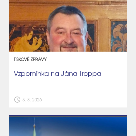
TISKOVÉ ZPRÁVY
Vzpomínka na Jána Troppa
schedule
3. 8. 2026