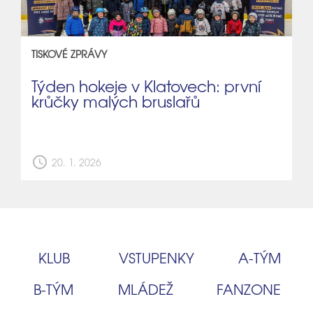
TISKOVÉ ZPRÁVY
Týden hokeje v Klatovech: první
krůčky malých bruslařů
schedule
20. 1. 2026
KLUB
VSTUPENKY
A‑TÝM
B‑TÝM
MLÁDEŽ
FANZONE