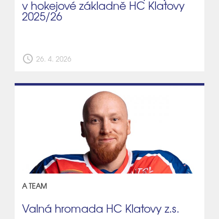
v hokejové základně HC Klatovy
2025/26
schedule
26. 4. 2026
A TEAM
Valná hromada HC Klatovy z.s.