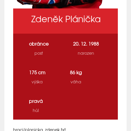
Zdeněk Plánička
obránce
20. 12. 1988
post
narozen
175 cm
86 kg
výška
váha
pravá
hůl
hraci/planicka_zdenek.txt