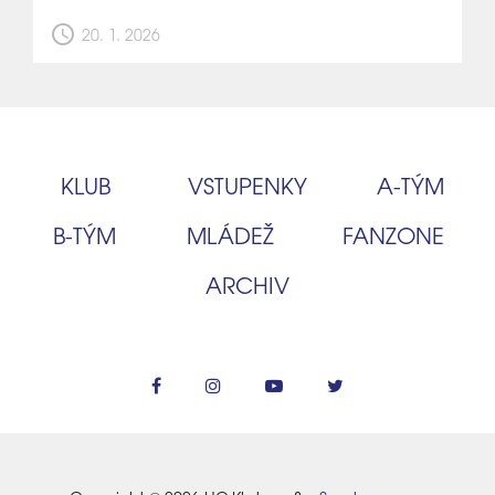
schedule
20. 1. 2026
KLUB
VSTUPENKY
A‑TÝM
B‑TÝM
MLÁDEŽ
FANZONE
ARCHIV