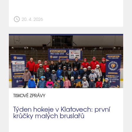
schedule
20. 4. 2026
TISKOVÉ ZPRÁVY
Týden hokeje v Klatovech: první
krůčky malých bruslařů