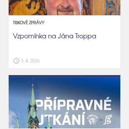
TISKOVÉ ZPRÁVY
Vzpomínka na Jána Troppa
schedule
3. 8. 2026