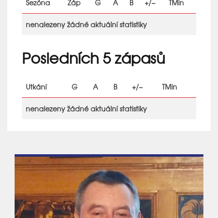
Sezóna
Záp
G
A
B
+/−
TMin
nenalezeny žádné aktuální statistiky
Posledních 5 zápasů
Utkání
G
A
B
+/−
TMin
nenalezeny žádné aktuální statistiky