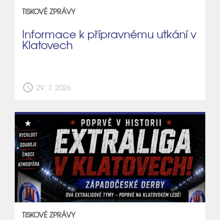
TISKOVÉ ZPRÁVY
Informace k přípravnému utkání v
Klatovech
schedule
29. 7. 2026
TISKOVÉ ZPRÁVY