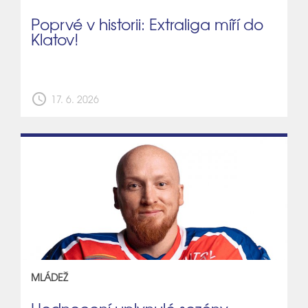
Poprvé v historii: Extraliga míří do
Klatov!
schedule
17. 6. 2026
MLÁDEŽ