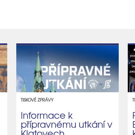
TISKOVÉ ZPRÁVY
T
Informace k
přípravnému utkání v
Klatovech