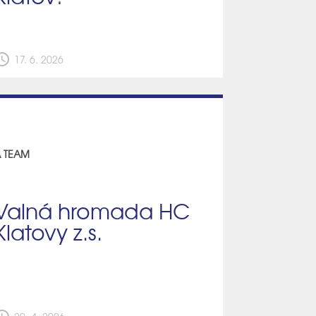
edule
17. 6. 2026
 TEAM
Valná hromada HC
Klatovy z.s.