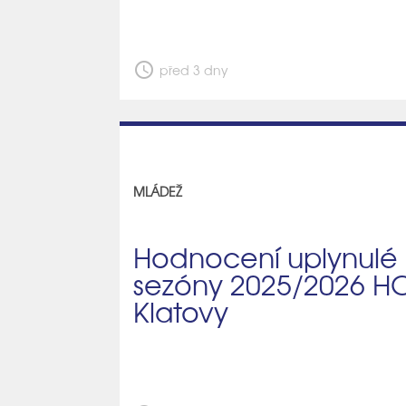
schedule
před 3 dny
MLÁDEŽ
Hodnocení uplynulé
sezóny 2025/2026 H
Klatovy