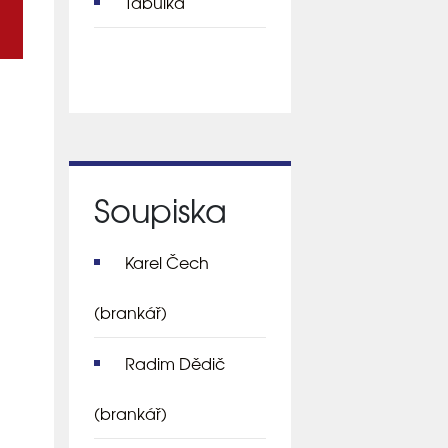
Tabulka
Soupiska
Karel Čech
(brankář)
Radim Dědič
(brankář)