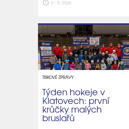
schedule
31. 5. 2026
TISKOVÉ ZPRÁVY
Týden hokeje v
Klatovech: první
krůčky malých
bruslařů