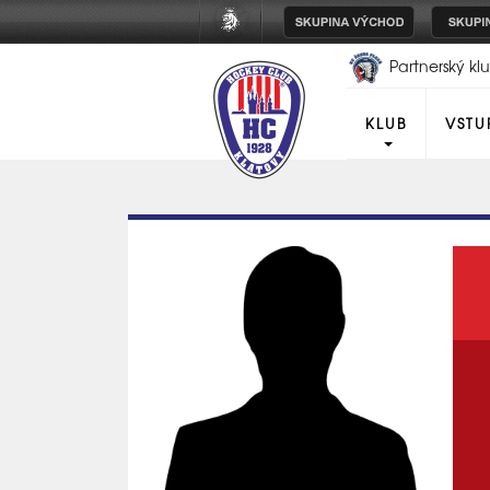
Partnerský k
Plzeň
KLUB
VSTU