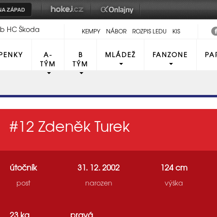
lub HC Škoda
KEMPY
NÁBOR
ROZPIS LEDU
KIS
PENKY
A-
B
MLÁDEŽ
FANZONE
PA
TÝM
TÝM
#12
Zdeněk Turek
útočník
31. 12. 2002
124 cm
post
narozen
výška
23 kg
pravá