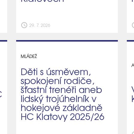
schedule
sch
29. 7. 2026
MLÁDEŽ
A
Děti s úsměvem,
spokojení rodiče,
šťastní trenéři aneb
C
lidský trojúhelník v
hokejové základně
HC Klatovy 2025/26