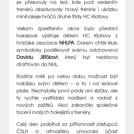
se přesunuly na led, kde pod vedením
trenérů absolvovaly hravý trénink i ukázku
minihokeje hráčů druhé třídy HC Klatovy.
Velkým zpestřením akce bylo předání
hokejové výstroje dětem HC Klatovy z
hráčské asociace
NHLPA
. Darem chtěl klub
symbolicky poděkovat svému odchovanci
Davidu Jiříčkovi
, který byl nedávno
draftován do NHL.
Rodiče měli po celou dobu možnost být
nablízku svým dětem – a to i na ledové
ploše. Nechyběly první pády ani slzičky, ale
ty rychle vystřídalo nadšení a radost z
nových zážitků. Akci zakončilo společné
focení malých hokejistů s trenéry.
Celý den probíhal za přítomnosti zástupců
ČSLH a atmosféru umocnila účast