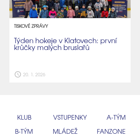
TISKOVÉ ZPRÁVY
Týden hokeje v Klatovech: první
krůčky malých bruslařů
schedule
20. 1. 2026
KLUB
VSTUPENKY
A‑TÝM
B‑TÝM
MLÁDEŽ
FANZONE