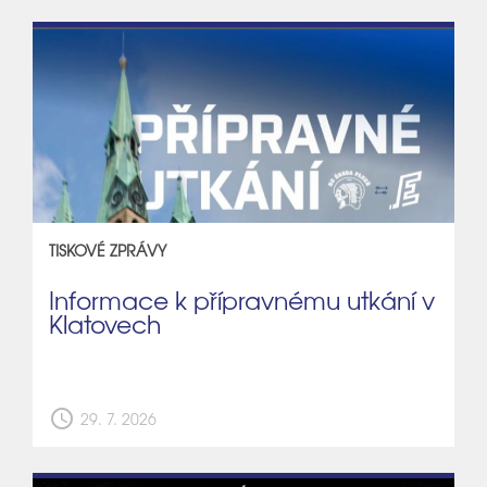
TISKOVÉ ZPRÁVY
Informace k přípravnému utkání v
Klatovech
schedule
29. 7. 2026