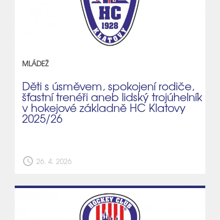
MLÁDEŽ
Děti s úsměvem, spokojení rodiče,
šťastní trenéři aneb lidský trojúhelník
v hokejové základně HC Klatovy
2025/26
schedule
26. 4. 2026