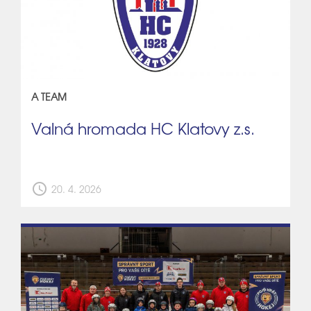
A TEAM
Valná hromada HC Klatovy z.s.
schedule
20. 4. 2026