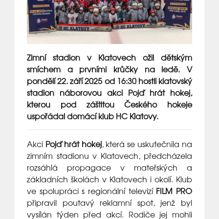
Zimní stadion v Klatovech ožil dětským
smíchem a prvními krůčky na ledě. V
pondělí 22. září 2025 od 16:30 hostil klatovský
stadion náborovou akci Pojď hrát hokej,
kterou pod záštitou Českého hokeje
uspořádal domácí klub HC Klatovy.
Akci
Pojď hrát hokej
, která se uskutečnila na
zimním stadionu v Klatovech, předcházela
rozsáhlá propagace v mateřských a
základních školách v Klatovech i okolí. Klub
ve spolupráci s regionální televizí
FILM PRO
připravil poutavý reklamní spot, jenž byl
vysílán týden před akcí. Rodiče jej mohli