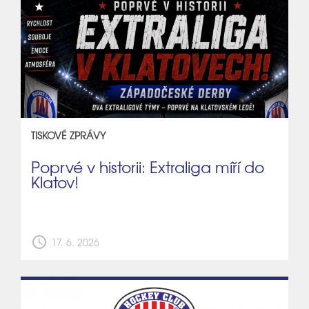
TISKOVÉ ZPRÁVY
Poprvé v historii: Extraliga míří do
Klatov!
schedule
17. 6. 2026