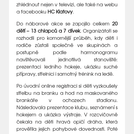
zhlédnout nejen v televizi, ale také na webu
a facebooku
HC Klatovy
.
Do náborové akce se zapojilo celkem
20
dětí – 13 chlapců a 7 dívek
. Organizátoři se
rozhodli pro komornější průběh, kdy děti i
rodiče zůstali společně ve skupinách a
postupně podle harmonogramu
navštěvovali jednotlivá stanoviště:
prezentaci ledního hokeje, ukázku suché
přípravy, střelnici i samotný trénink na ledě.
Po úvodní online registraci si děti vyzkoušely
střelbu na branku a hod na maskovaného
brankáře v ochozech stadionu.
Následovala prezentace klubu, seznámení s
hokejem a ukázka výstroje. V rozcvičovně
čekala na děti hravá opičí dráha, která
prověřila jejich pohybové dovednosti. Poté