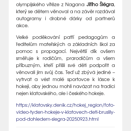
olympijského vítěze z Nagana
Jiřího Šlégra
,
který se dětem věnoval a na závěr rozdával
autogramy i drobné dárky od partnerů
akce.
Velké poděkování patří pedagogům a
ředitelům mateřských a základních škol za
pomoc s propagací. Největší dík ovšem
směřuje k rodičům, prarodičům a všem
příbuzným, kteří přišli své děti podpořit a
věnovali jim svůj čas. Teď už zbývá jediné –
vytrvat a vést malé sportovce k lásce k
hokeji, aby jednou mohli navázat na tradici
nejen klatovského, ale i českého hokeje.
https://klatovsky.denik.cz/hokej_region/foto-
video-tyden-hokeje-v-klatovech-deti-bruslily-
pod-dohledem-slegra-20250923.html