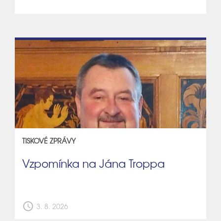
TISKOVÉ ZPRÁVY
Vzpomínka na Jána Troppa
schedule
3. 8. 2026