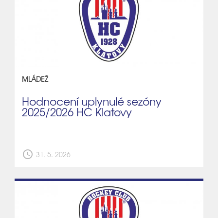
MLÁDEŽ
Hodnocení uplynulé sezóny
2025/2026 HC Klatovy
schedule
31. 5. 2026