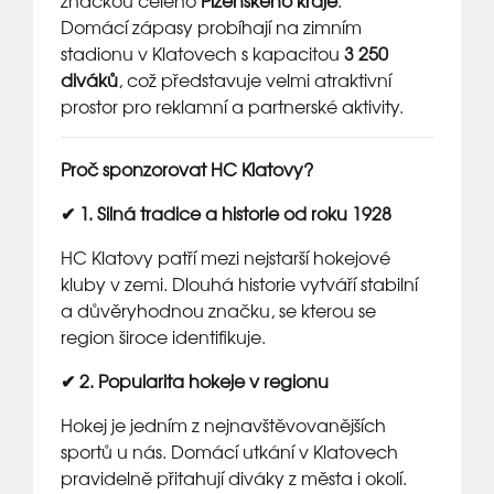
značkou celého
Plzeňského kraje
.
Domácí zápasy probíhají na zimním
stadionu v Klatovech s kapacitou
3 250
diváků
, což představuje velmi atraktivní
prostor pro reklamní a partnerské aktivity.
Proč sponzorovat HC Klatovy?
✔ 1. Silná tradice a historie od roku 1928
HC Klatovy patří mezi nejstarší hokejové
kluby v zemi. Dlouhá historie vytváří stabilní
a důvěryhodnou značku, se kterou se
region široce identifikuje.
✔ 2. Popularita hokeje v regionu
Hokej je jedním z nejnavštěvovanějších
sportů u nás. Domácí utkání v Klatovech
pravidelně přitahují diváky z města i okolí.