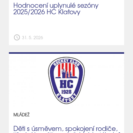
Hodnocení uplynulé sezóny
2025/2026 HC Klatovy
schedule
31. 5. 2026
MLÁDEŽ
Děti s úsměvem, spokojení rodiče,