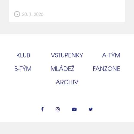
schedule
20. 1. 2026
KLUB
VSTUPENKY
A‑TÝM
B‑TÝM
MLÁDEŽ
FANZONE
ARCHIV