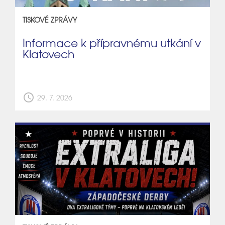
TISKOVÉ ZPRÁVY
Informace k přípravnému utkání v
Klatovech
schedule
29. 7. 2026