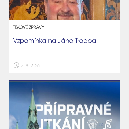
TISKOVÉ ZPRÁVY
Vzpomínka na Jána Troppa
schedule
3. 8. 2026