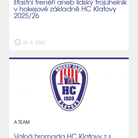
šťastní trenéři aneb lidský trojúhelník
v hokejové základně HC Klatovy
2025/26
schedule
26. 4. 2026
A TEAM
Valná hromada HC Klatovy z.s.