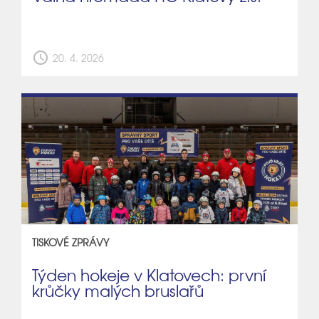
schedule
20. 4. 2026
TISKOVÉ ZPRÁVY
Týden hokeje v Klatovech: první
krůčky malých bruslařů