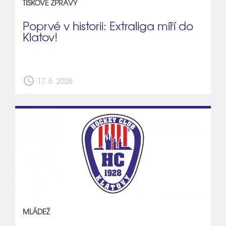
TISKOVÉ ZPRÁVY
Poprvé v historii: Extraliga míří do
Klatov!
schedule
17. 6. 2026
MLÁDEŽ