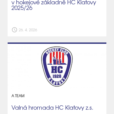
v hokejové základně HC Klatovy
2025/26
schedule
26. 4. 2026
A TEAM
Valná hromada HC Klatovy z.s.