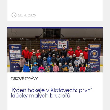
schedule
20. 4. 2026
TISKOVÉ ZPRÁVY
Týden hokeje v Klatovech: první
krůčky malých bruslařů