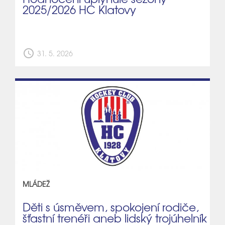
2025/2026 HC Klatovy
schedule
31. 5. 2026
MLÁDEŽ
Děti s úsměvem, spokojení rodiče,
šťastní trenéři aneb lidský trojúhelník