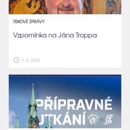
TISKOVÉ ZPRÁVY
Vzpomínka na Jána Troppa
schedule
3. 8. 2026