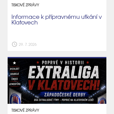
TISKOVÉ ZPRÁVY
Informace k přípravnému utkání v
Klatovech
schedule
29. 7. 2026
TISKOVÉ ZPRÁVY