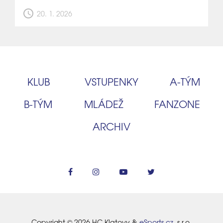
schedule
20. 1. 2026
KLUB
VSTUPENKY
A‑TÝM
B‑TÝM
MLÁDEŽ
FANZONE
ARCHIV
Copyright © 2026 HC Klatovy &
eSports.cz
, s.r.o.