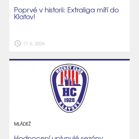
Poprvé v historii: Extraliga míří do
Klatov!
schedule
17. 6. 2026
MLÁDEŽ
Hodnocení uplynulé sezóny