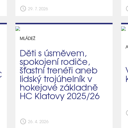
schedule
sch
29. 7. 2026
MLÁDEŽ
A
Děti s úsměvem,
spokojení rodiče,
šťastní trenéři aneb
C
lidský trojúhelník v
hokejové základně
HC Klatovy 2025/26
sch
schedule
26. 4. 2026