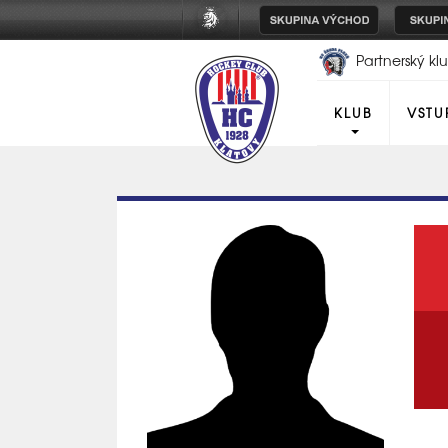
Partnerský k
Plzeň
KLUB
VSTU