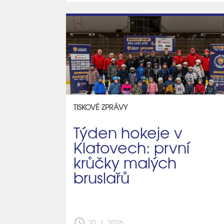
TISKOVÉ ZPRÁVY
Týden hokeje v
Klatovech: první
krůčky malých
bruslařů
schedule
20. 1. 2026