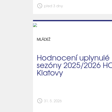
schedule
před 3 dny
MLÁDEŽ
Hodnocení uplynulé
sezóny 2025/2026 H
Klatovy
schedule
31. 5. 2026