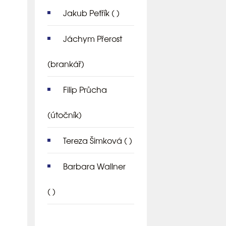
Jakub Petřík
( )
Jáchym Přerost
(brankář)
Filip Průcha
(útočník)
Tereza Šimková
( )
Barbara Wallner
( )