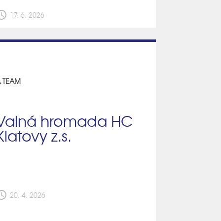
edule
17. 6. 2026
 TEAM
Valná hromada HC
Klatovy z.s.
edule
20. 4. 2026