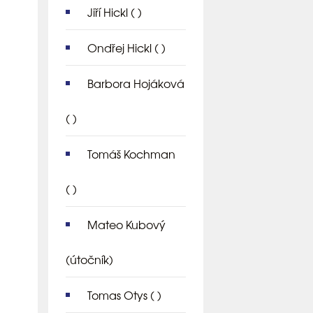
Jiří Hickl
( )
Ondřej Hickl
( )
Barbora Hojáková
( )
Tomáš Kochman
( )
Mateo Kubový
(útočník)
Tomas Otys
( )