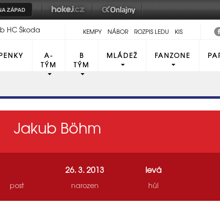
lub HC Škoda
KEMPY
NÁBOR
ROZPIS LEDU
KIS
PENKY
A-
B
MLÁDEŽ
FANZONE
PA
TÝM
TÝM
Jakub Böhm
26. 3. 2013
levá
post
narozen
hůl