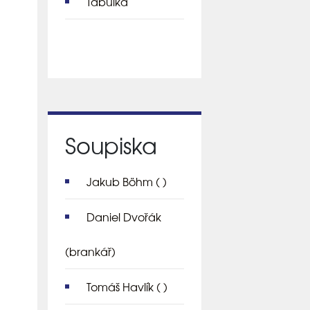
Tabulka
Soupiska
Jakub Böhm
( )
Daniel Dvořák
(brankář)
Tomáš Havlík
( )