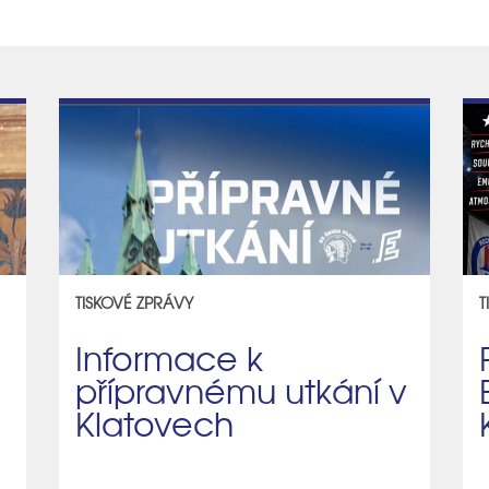
TISKOVÉ ZPRÁVY
T
Informace k
přípravnému utkání v
Klatovech