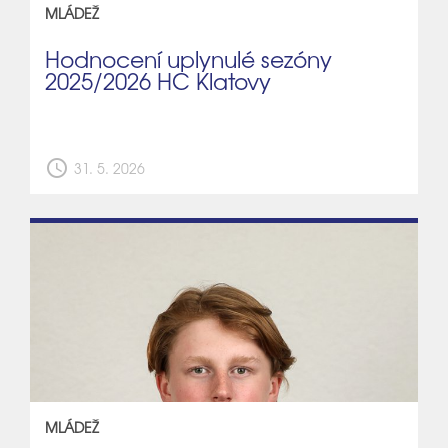
MLÁDEŽ
Hodnocení uplynulé sezóny
2025/2026 HC Klatovy
schedule
31. 5. 2026
MLÁDEŽ