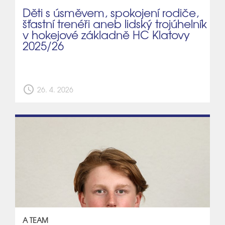
Děti s úsměvem, spokojení rodiče,
šťastní trenéři aneb lidský trojúhelník
v hokejové základně HC Klatovy
2025/26
schedule
26. 4. 2026
A TEAM