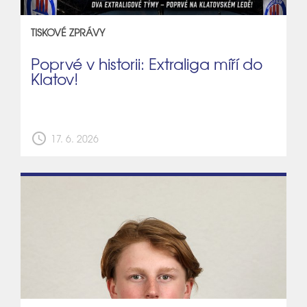
TISKOVÉ ZPRÁVY
Poprvé v historii: Extraliga míří do
Klatov!
schedule
17. 6. 2026