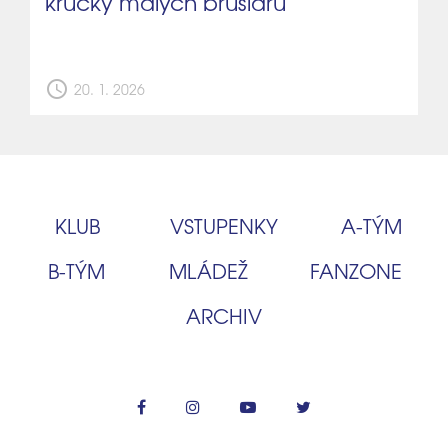
krůčky malých bruslařů
schedule
20. 1. 2026
KLUB
VSTUPENKY
A‑TÝM
B‑TÝM
MLÁDEŽ
FANZONE
ARCHIV