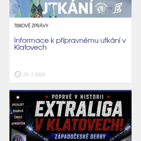
TISKOVÉ ZPRÁVY
Informace k přípravnému utkání v
Klatovech
schedule
29. 7. 2026