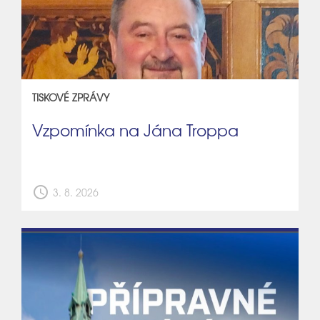
TISKOVÉ ZPRÁVY
Vzpomínka na Jána Troppa
schedule
3. 8. 2026