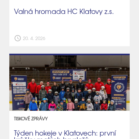
Valná hromada HC Klatovy z.s.
schedule
20. 4. 2026
TISKOVÉ ZPRÁVY
Týden hokeje v Klatovech: první