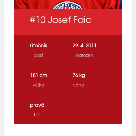
#10
Josef Faic
útočník
29. 4. 2011
post
narozen
181 cm
76 kg
výška
váha
pravá
hůl