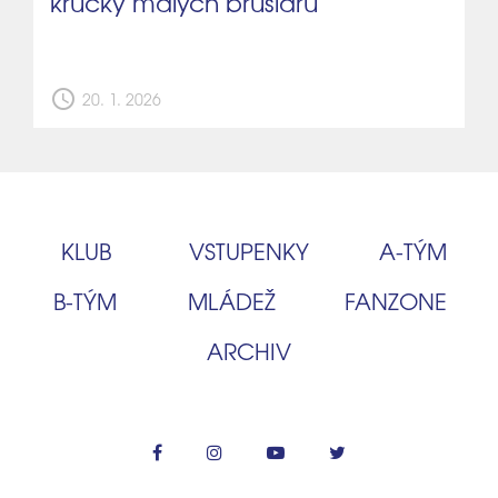
krůčky malých bruslařů
schedule
20. 1. 2026
KLUB
VSTUPENKY
A‑TÝM
B‑TÝM
MLÁDEŽ
FANZONE
ARCHIV