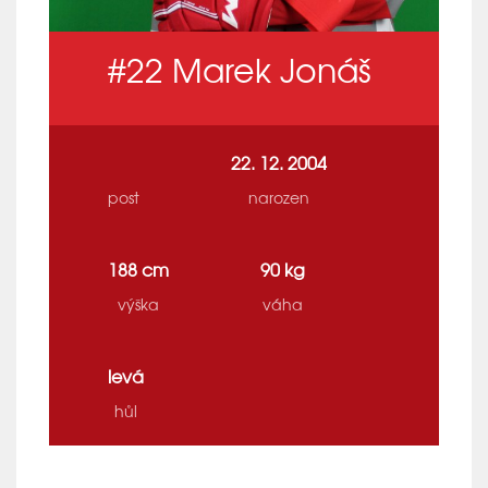
#22
Marek Jonáš
22. 12. 2004
post
narozen
188 cm
90 kg
výška
váha
levá
hůl