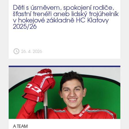
Děti s úsměvem, spokojení rodiče,
šťastní trenéři aneb lidský trojúhelník
v hokejové základně HC Klatovy
2025/26
schedule
26. 4. 2026
A TEAM