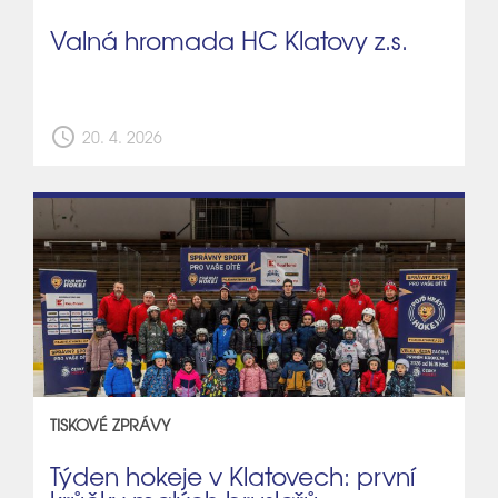
Valná hromada HC Klatovy z.s.
schedule
20. 4. 2026
TISKOVÉ ZPRÁVY
Týden hokeje v Klatovech: první