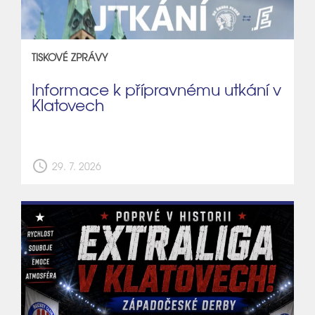
TISKOVÉ ZPRÁVY
Informace k přípravnému utkání v
Klatovech
schedule
29. 7. 2026