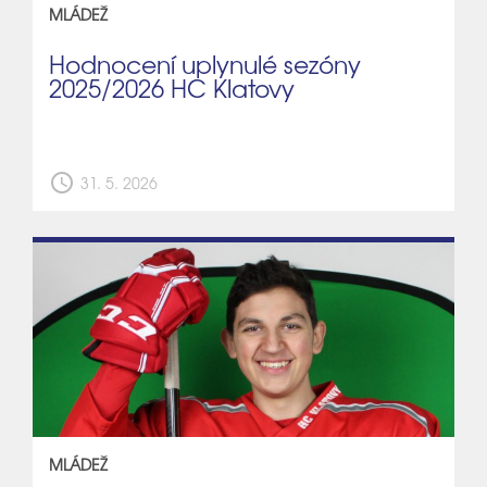
MLÁDEŽ
Hodnocení uplynulé sezóny
2025/2026 HC Klatovy
schedule
31. 5. 2026
MLÁDEŽ