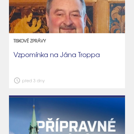
TISKOVÉ ZPRÁVY
Vzpomínka na Jána Troppa
schedule
před 3 dny