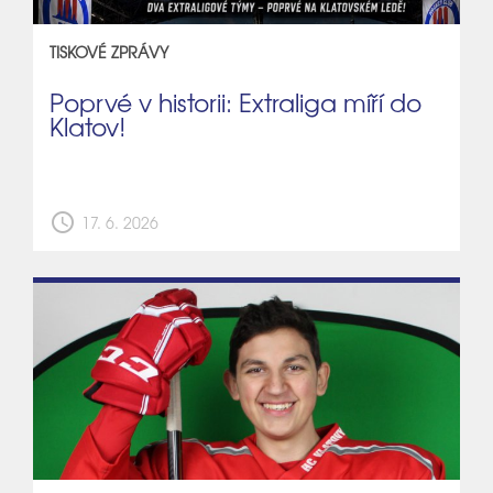
TISKOVÉ ZPRÁVY
Poprvé v historii: Extraliga míří do
Klatov!
schedule
17. 6. 2026