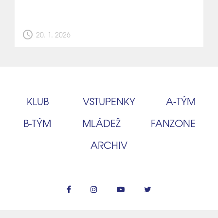
schedule
20. 1. 2026
KLUB
VSTUPENKY
A‑TÝM
B‑TÝM
MLÁDEŽ
FANZONE
ARCHIV