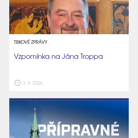
TISKOVÉ ZPRÁVY
Vzpomínka na Jána Troppa
schedule
3. 8. 2026