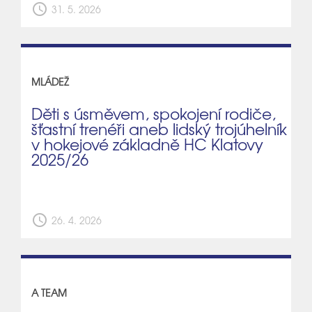
schedule
31. 5. 2026
MLÁDEŽ
Děti s úsměvem, spokojení rodiče,
šťastní trenéři aneb lidský trojúhelník
v hokejové základně HC Klatovy
2025/26
schedule
26. 4. 2026
A TEAM