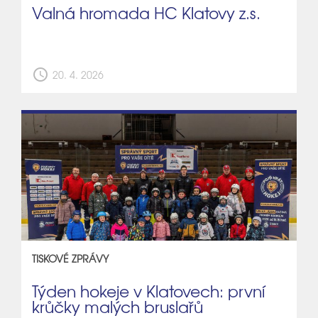
Valná hromada HC Klatovy z.s.
schedule
20. 4. 2026
TISKOVÉ ZPRÁVY
Týden hokeje v Klatovech: první
krůčky malých bruslařů