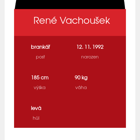
René Vachoušek
brankář
12. 11. 1992
post
narozen
185 cm
90 kg
výška
váha
levá
hůl