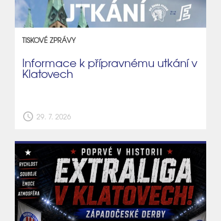
TISKOVÉ ZPRÁVY
Informace k přípravnému utkání v
Klatovech
schedule
29. 7. 2026