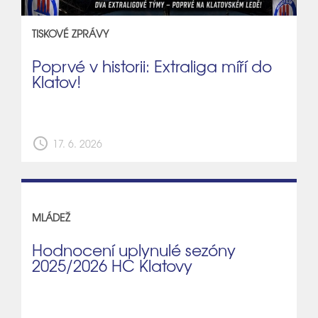
TISKOVÉ ZPRÁVY
Poprvé v historii: Extraliga míří do
Klatov!
schedule
17. 6. 2026
MLÁDEŽ
Hodnocení uplynulé sezóny
2025/2026 HC Klatovy