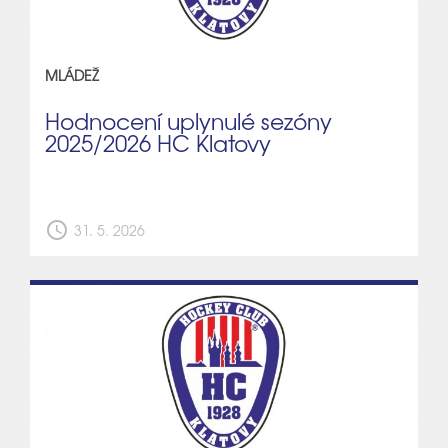
MLÁDEŽ
Hodnocení uplynulé sezóny
2025/2026 HC Klatovy
schedule
31. 5. 2026