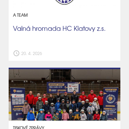
A TEAM
Valná hromada HC Klatovy z.s.
schedule
20. 4. 2026
TISKOVÉ ZPRÁVY