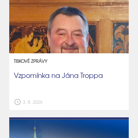
TISKOVÉ ZPRÁVY
Vzpomínka na Jána Troppa
schedule
3. 8. 2026