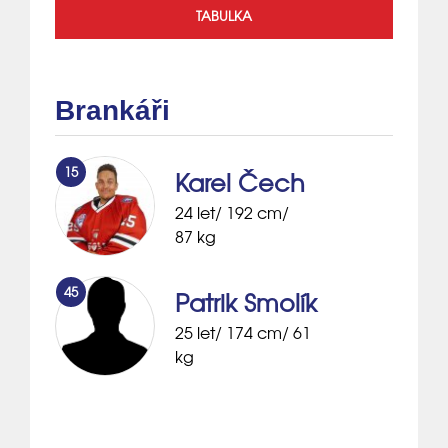
TABULKA
Brankáři
15
Karel Čech
24 let/ 192 cm/
87 kg
45
Patrik Smolík
25 let/ 174 cm/ 61
kg