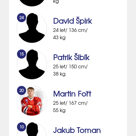
kg
24
David Špirk
24 let/ 136 cm/
43 kg
15
Patrik Šibík
25 let/ 150 cm/
38 kg
20
Martin Fořt
25 let/ 167 cm/
55 kg
10
Jakub Toman