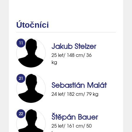
Útočníci
11
Jakub Stelzer
25 let/ 148 cm/ 36
kg
21
Sebastián Malát
24 let/ 182 cm/ 79 kg
22
Štěpán Bauer
25 let/ 161 cm/ 50