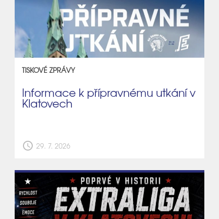
TISKOVÉ ZPRÁVY
Informace k přípravnému utkání v
Klatovech
schedule
29. 7. 2026