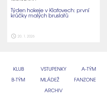
Týden hokeje v Klatovech: první
krůčky malých bruslařů
schedule
20. 1. 2026
KLUB
VSTUPENKY
A‑TÝM
B‑TÝM
MLÁDEŽ
FANZONE
ARCHIV