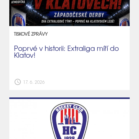
TISKOVÉ ZPRÁVY
Poprvé v historii: Extraliga míří do
Klatov!
schedule
17. 6. 2026