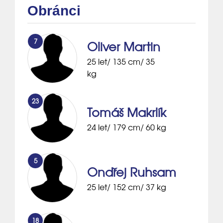
Obránci
7
Oliver Martin
25 let/ 135 cm/ 35
kg
23
Tomáš Makrlík
24 let/ 179 cm/ 60 kg
5
Ondřej Ruhsam
25 let/ 152 cm/ 37 kg
18