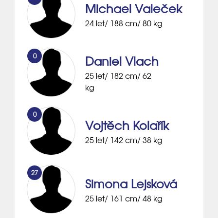
Michael Valeček
24 let/ 188 cm/ 80 kg
0
Daniel Vlach
25 let/ 182 cm/ 62
kg
0
Vojtěch Kolařík
25 let/ 142 cm/ 38 kg
27
Simona Lejsková
25 let/ 161 cm/ 48 kg