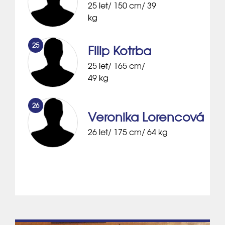
25 let/ 150 cm/ 39
kg
25
Filip Kotrba
25 let/ 165 cm/
49 kg
26
Veronika Lorencová
26 let/ 175 cm/ 64 kg