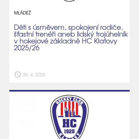
MLÁDEŽ
Děti s úsměvem, spokojení rodiče,
šťastní trenéři aneb lidský trojúhelník
v hokejové základně HC Klatovy
2025/26
schedule
26. 4. 2026