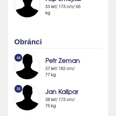
33 let/ 173 cm/ 65
kg
Obránci
44
Petr Zeman
37 let/ 182 cm/
77 kg
33
Jan Kašpar
38 let/ 173 cm/
75 kg