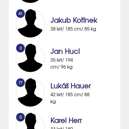
41
Jakub Kořínek
38 let/ 185 cm/ 85 kg
3
Jan Hucl
35 let/ 194
cm/ 96 kg
77
Lukáš Hauer
42 let/ 185 cm/ 88
kg
0
Karel Herr
33 let/ 189