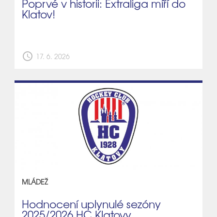
Poprvé v historii: Extraliga míří do
Klatov!
schedule
17. 6. 2026
MLÁDEŽ
Hodnocení uplynulé sezóny
2025/2026 HC Klatovy