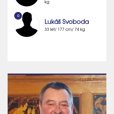
kg
0
Lukáš Svoboda
33 let/ 177 cm/ 74 kg