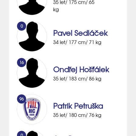
35 let/ 175 cm/ 65
kg
0
Pavel Sedláček
34 let/ 177 cm/ 71 kg
16
Ondřej Hošťálek
35 let/ 183 cm/ 86 kg
96
Patrik Petruška
35 let/ 180 cm/ 76 kg
0