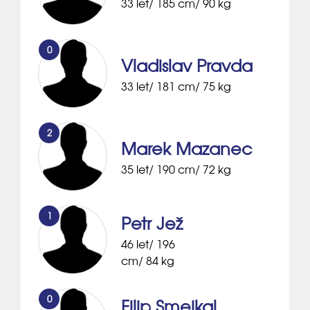
33 let/ 185 cm/ 90 kg
0
Vladislav Pravda
33 let/ 181 cm/ 75 kg
2
Marek Mazanec
35 let/ 190 cm/ 72 kg
1
Petr Jež
46 let/ 196
cm/ 84 kg
0
Filip Smejkal