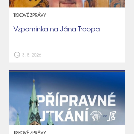
TISKOVÉ ZPRÁVY
Vzpomínka na Jána Troppa
schedule
3. 8. 2026
TISKOVÉ ZPRÁVY