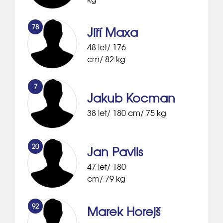
78
Jiří Maxa
48 let/ 176
cm/ 82 kg
7
Jakub Kocman
38 let/ 180 cm/ 75 kg
20
Jan Pavlis
47 let/ 180
cm/ 79 kg
92
Marek Horejš