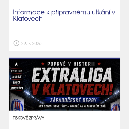
Informace k přípravnému utkání v
Klatovech
schedule
29. 7. 2026
TISKOVÉ ZPRÁVY