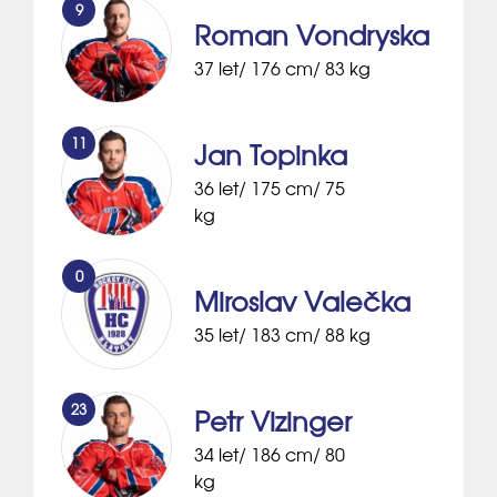
9
Roman Vondryska
37 let/ 176 cm/ 83 kg
11
Jan Topinka
36 let/ 175 cm/ 75
kg
0
Miroslav Valečka
35 let/ 183 cm/ 88 kg
23
Petr Vizinger
34 let/ 186 cm/ 80
kg