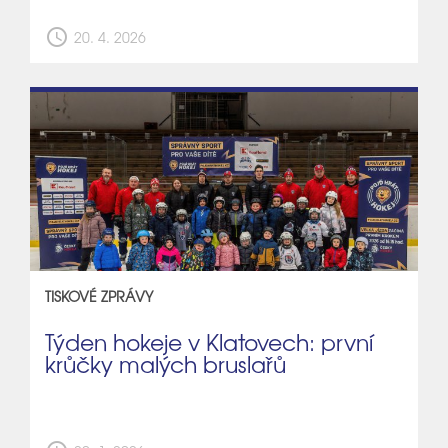
schedule
20. 4. 2026
TISKOVÉ ZPRÁVY
Týden hokeje v Klatovech: první
krůčky malých bruslařů