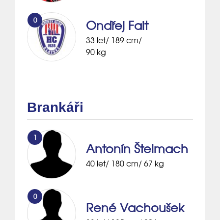
0
Ondřej Fait
33 let/ 189 cm/
90 kg
Brankáři
1
Antonín Štelmach
40 let/ 180 cm/ 67 kg
0
René Vachoušek