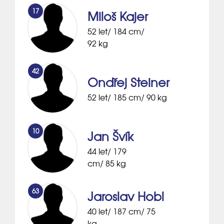
17
Miloš Kajer
52 let/ 184 cm/
92 kg
42
Ondřej Steiner
52 let/ 185 cm/ 90 kg
10
Jan Švík
44 let/ 179
cm/ 85 kg
63
Jaroslav Hobl
40 let/ 187 cm/ 75
kg