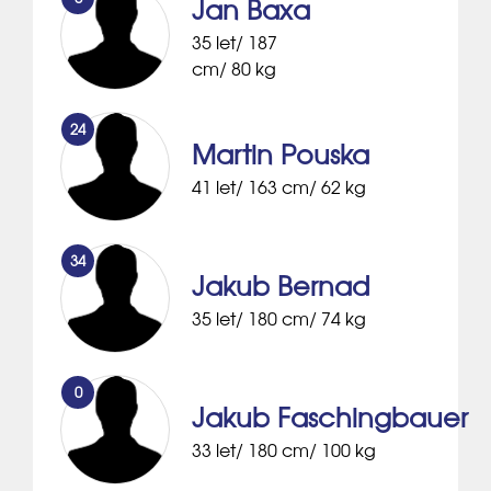
Jan Baxa
35 let/ 187
cm/ 80 kg
24
Martin Pouska
41 let/ 163 cm/ 62 kg
34
Jakub Bernad
35 let/ 180 cm/ 74 kg
0
Jakub Faschingbauer
33 let/ 180 cm/ 100 kg