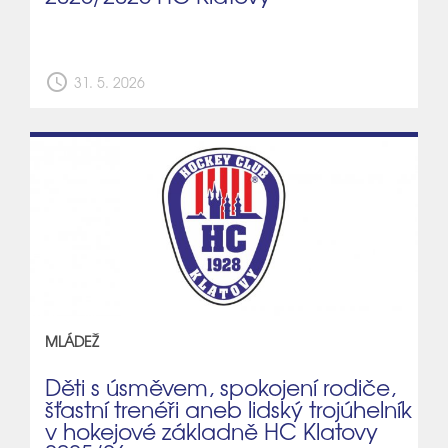
schedule
31. 5. 2026
MLÁDEŽ
Děti s úsměvem, spokojení rodiče,
šťastní trenéři aneb lidský trojúhelník
v hokejové základně HC Klatovy