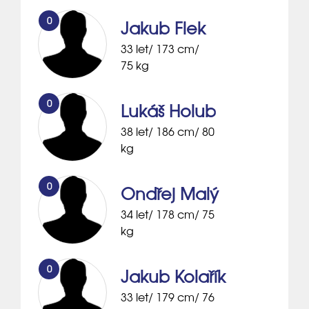
0
Jakub Flek
33 let/ 173 cm/
75 kg
0
Lukáš Holub
38 let/ 186 cm/ 80
kg
0
Ondřej Malý
34 let/ 178 cm/ 75
kg
0
Jakub Kolařík
33 let/ 179 cm/ 76