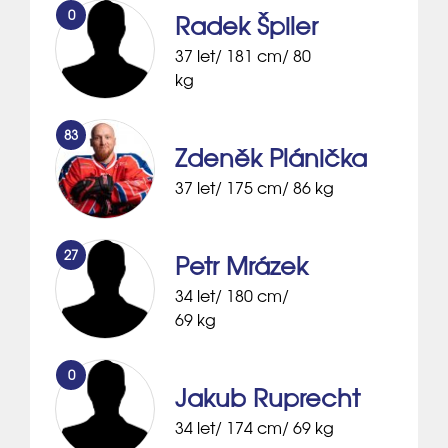
0
Radek Špiler
37 let/ 181 cm/ 80
kg
83
Zdeněk Plánička
37 let/ 175 cm/ 86 kg
27
Petr Mrázek
34 let/ 180 cm/
69 kg
0
Jakub Ruprecht
34 let/ 174 cm/ 69 kg