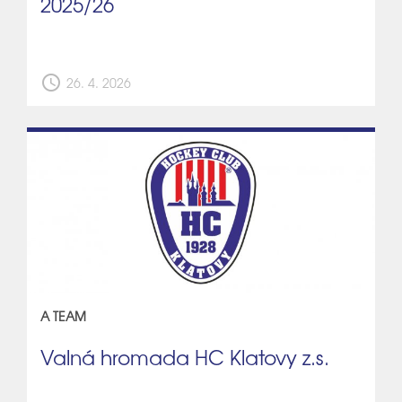
2025/26
schedule
26. 4. 2026
A TEAM
Valná hromada HC Klatovy z.s.