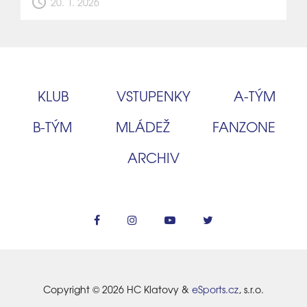
schedule
20. 1. 2026
KLUB
VSTUPENKY
A‑TÝM
B‑TÝM
MLÁDEŽ
FANZONE
ARCHIV
Copyright © 2026 HC Klatovy &
eSports.cz
, s.r.o.