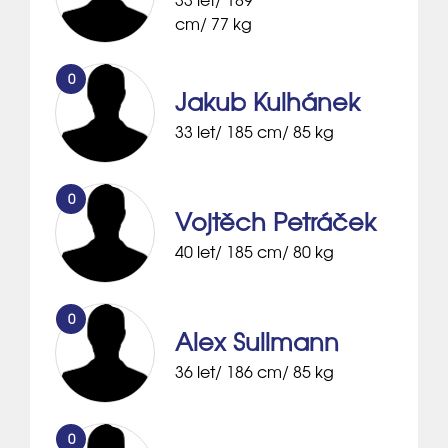
cm/ 77 kg
0
Jakub Kulhánek
33 let/ 185 cm/ 85 kg
0
Vojtěch Petráček
40 let/ 185 cm/ 80 kg
0
Alex Sullmann
36 let/ 186 cm/ 85 kg
0