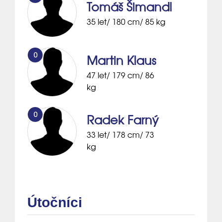
Tomáš Šimandl
35 let/ 180 cm/ 85 kg
0
Martin Klaus
47 let/ 179 cm/ 86
kg
0
Radek Farný
33 let/ 178 cm/ 73
kg
Útočníci