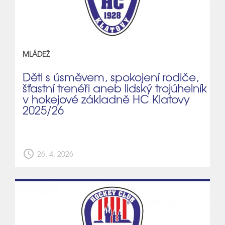
MLÁDEŽ
Děti s úsměvem, spokojení rodiče,
šťastní trenéři aneb lidský trojúhelník
v hokejové základně HC Klatovy
2025/26
schedule
26. 4. 2026