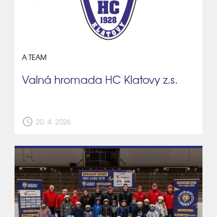
A TEAM
Valná hromada HC Klatovy z.s.
schedule
20. 4. 2026