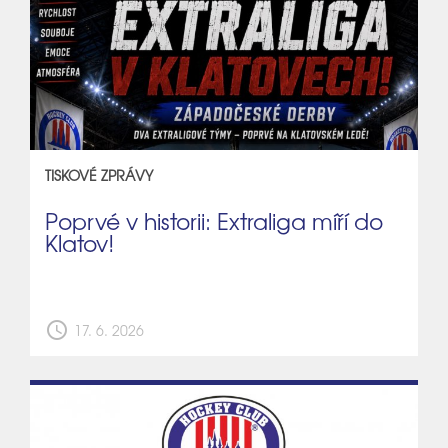
TISKOVÉ ZPRÁVY
Poprvé v historii: Extraliga míří do
Klatov!
schedule
17. 6. 2026