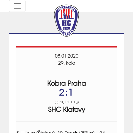
08.01.2020
29. kolo
Kobra Praha
2:1
( (1:0, 1:1, 0:0))
SHC Klatovy
5. Hlinka (Šteiner), 39. Tondr (Bříška) – 24.