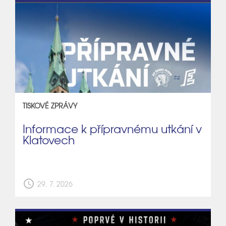
TISKOVÉ ZPRÁVY
Informace k přípravnému utkání v
Klatovech
schedule
29. 7. 2026