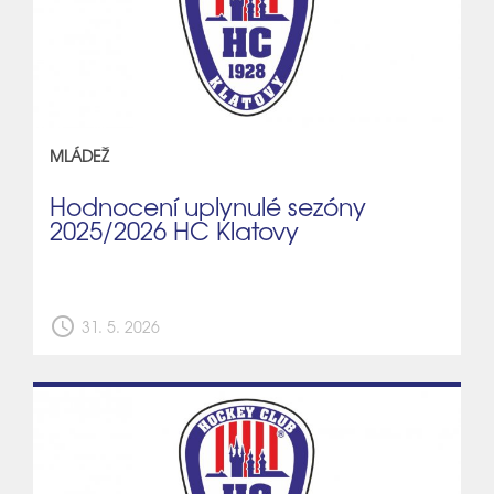
MLÁDEŽ
Hodnocení uplynulé sezóny
2025/2026 HC Klatovy
schedule
31. 5. 2026