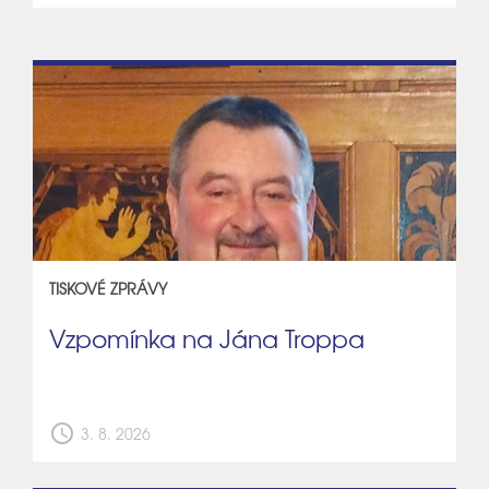
TISKOVÉ ZPRÁVY
Vzpomínka na Jána Troppa
schedule
3. 8. 2026