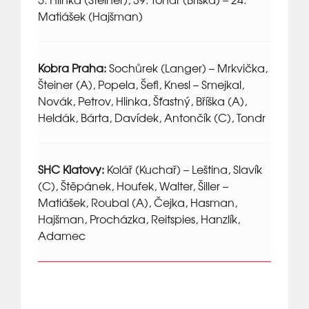
Matiášek (Hajšman)
Kobra Praha:
Sochůrek (Langer) – Mrkvička,
Šteiner (A), Popela, Šefl, Knesl – Smejkal,
Novák, Petrov, Hlinka, Šťastný, Bříška (A),
Heldák, Bárta, Davídek, Antončík (C), Tondr
SHC Klatovy:
Kolář (Kuchař) – Leština, Slavík
(C), Štěpánek, Houfek, Walter, Šiller –
Matiášek, Roubal (A), Čejka, Hasman,
Hajšman, Procházka, Reitspies, Hanzlík,
Adamec