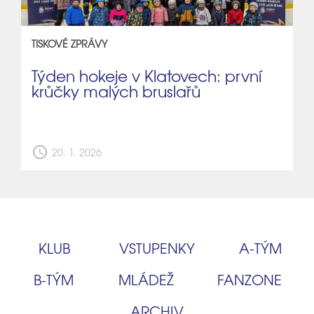
TISKOVÉ ZPRÁVY
Týden hokeje v Klatovech: první
krůčky malých bruslařů
schedule
20. 1. 2026
KLUB
VSTUPENKY
A‑TÝM
B‑TÝM
MLÁDEŽ
FANZONE
ARCHIV