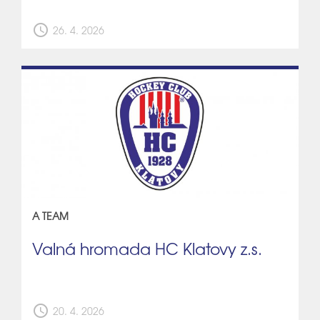
schedule
26. 4. 2026
A TEAM
Valná hromada HC Klatovy z.s.
schedule
20. 4. 2026