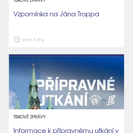
TISKOVÉ ZPRÁVY
Vzpomínka na Jána Troppa
schedule
před 3 dny
TISKOVÉ ZPRÁVY
Informace k přípravnému utkání v