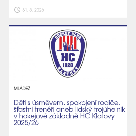
schedule
31. 5. 2026
MLÁDEŽ
Děti s úsměvem, spokojení rodiče,
šťastní trenéři aneb lidský trojúhelník
v hokejové základně HC Klatovy
2025/26