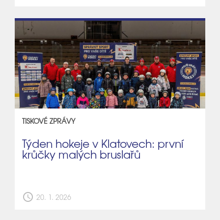
TISKOVÉ ZPRÁVY
Týden hokeje v Klatovech: první
krůčky malých bruslařů
schedule
20. 1. 2026