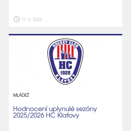
schedule
17. 6. 2026
MLÁDEŽ
Hodnocení uplynulé sezóny
2025/2026 HC Klatovy