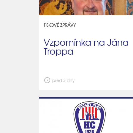
TISKOVÉ ZPRÁVY
Vzpomínka na Jána
Troppa
schedule
před 3 dny