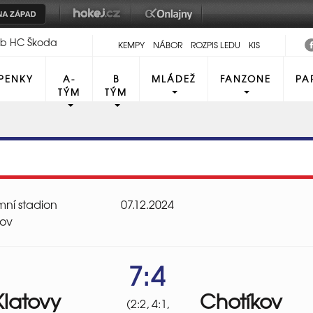
lub HC Škoda
KEMPY
NÁBOR
ROZPIS LEDU
KIS
PENKY
A-
B
MLÁDEŽ
FANZONE
PA
TÝM
TÝM
imní stadion
07.12.2024
tov
7:4
Klatovy
Chotíkov
(2:2, 4:1,