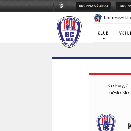
Partnerský k
Plzeň
KLUB
VSTU
Klatovy, Z
města Kla