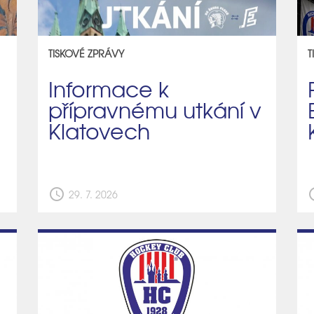
TISKOVÉ ZPRÁVY
T
Informace k
přípravnému utkání v
Klatovech
schedule
sch
29. 7. 2026