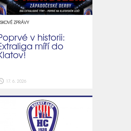
ISKOVÉ ZPRÁVY
Poprvé v historii:
Extraliga míří do
Klatov!
edule
17. 6. 2026