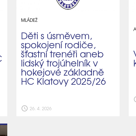
MLÁDEŽ
A
Děti s úsměvem,
spokojení rodiče,
šťastní trenéři aneb
C
lidský trojúhelník v
hokejové základně
HC Klatovy 2025/26
sch
schedule
26. 4. 2026