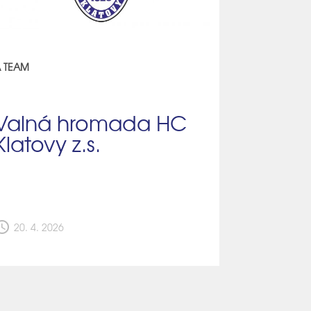
 TEAM
Valná hromada HC
Klatovy z.s.
edule
20. 4. 2026