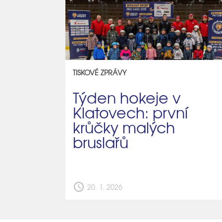
TISKOVÉ ZPRÁVY
Týden hokeje v
Klatovech: první
krůčky malých
bruslařů
schedule
20. 1. 2026