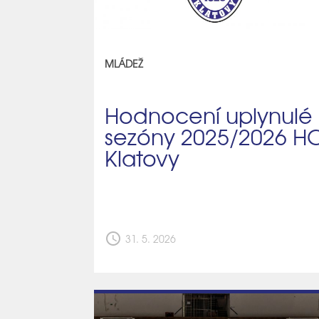
MLÁDEŽ
Hodnocení uplynulé
sezóny 2025/2026 H
Klatovy
schedule
31. 5. 2026