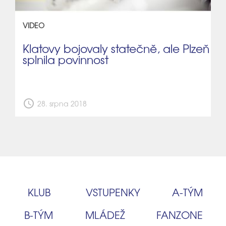
VIDEO
Klatovy bojovaly statečně, ale Plzeň
splnila povinnost
schedule
28. srpna 2018
KLUB
VSTUPENKY
A‑TÝM
B‑TÝM
MLÁDEŽ
FANZONE