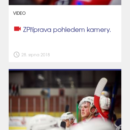
VIDEO
videocam
ZPříprava pohledem kamery.
schedule
28. srpna 2018