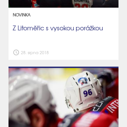
NOVINKA
Z Litoměřic s vysokou porážkou
schedule
28. srpna 2018